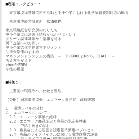
■巻頭インタビュー： 
「東京環境経営研究所の活動と中小企業における化学物質規制対応の動向」

　東京環境経営研究所　松浦徹也

東京環境経営研究所のなりたち

中小企業には法改正情報が伝わりにくい？

グリーン調達基準から情報を得る

川下企業へのお願い

中小企業の化学物質マネジメント

助成金活用のすすめ

マネジメントシステムの構築　～　ISO9000とRoHS、REACH　～

考え方を変える

chemSHERPA

今後の展望

■特集１：
「主要国の環境ラベル比較と整理」

（公財）日本環境協会　エコマーク事務局　藤崎隆志

1.　環境ラベルの分類

2.　エコマークについて

　2.1　エコマーク事業の経緯

　2.2　エコマーク商品認定と商品の認定基準書

　　　　申請手続きの流れ

　2.3　委員会による運営と認定基準策定のプロセス

　2.4　商品のライフサイクルにおける環境影響の評価

　　　　商品ライフステージ環境評価項目選定表
