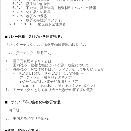
　　6.2.3　微生物学的特性

　　6.2.4　不純物、微量物質、包装材料についての情報

　　6.2.5　化粧品への暴露

　　6.2.6　物質への暴露

　　6.2.7　物質の毒性プロファイル

　6.3　PART　B:　化粧品安全性評価

■リレー連載　各社の化学物質管理：
「パウダーテックにおける化学物質管理の取り組み」

　パウダーテック　望月武史

1.　電子写真用キャリアとは

2.　国内対応　化審法標記とGHS分類・標記について

3.　海外対応　粉粒体材料はアーティクルとして取り扱えるか

　　～　REACH,TSCA,　K-REACH　などの対応～

　　　　アーティクル（成形品）の考え方

　　　　EPAから示された電子写真用キャリア

　　　　（carrier　beads）に関する考え方のポイント

4.　アーティクルとして取り扱った場合の事業者の責務

■コラム：「私の含有化学物質管理」
　河田研

6.　中国のモノ作り事情-2

■連載　SDS作成道場：