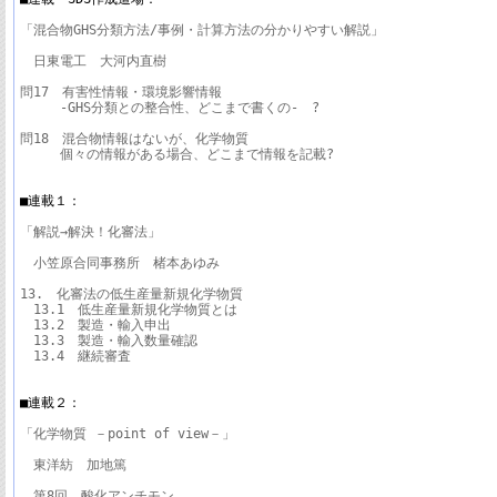
「混合物GHS分類方法/事例・計算方法の分かりやすい解説」

　日東電工　大河内直樹

問17　有害性情報・環境影響情報　　　

　　　-GHS分類との整合性、どこまで書くの-　?

問18　混合物情報はないが、化学物質

　　　個々の情報がある場合、どこまで情報を記載?

■連載１：
「解説→解決！化審法」

　小笠原合同事務所　楮本あゆみ

13.　化審法の低生産量新規化学物質

　13.1　低生産量新規化学物質とは

　13.2　製造・輸入申出

　13.3　製造・輸入数量確認

　13.4　継続審査

■連載２：
「化学物質 －point of view－」　

　東洋紡　加地篤

　第8回　酸化アンチモン
