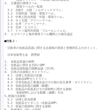
3.　主要国の環境ラベル

　　　　環境ラベルの一覧表

　3.1　北欧5　カ国「ノルディックスワン」

　3.2　大韓民国「韓国・環境ラベル」

　3.3　中華人民共和国「中国・環境ラベル」

　3.4　タイ王国「グリーンラベル」

　3.5　台湾「グリーンマーク」

　3.6　北米「エコロゴ」

　3.7　ドイツ連邦共和国「ブルーエンジェル」

4.　エコマークと海外環境ラベル機関との相互認証

■特集２：
「日欧米の化粧品容器に関する法規制の現状と実務対応上のポイント」

　日本包装専士会　西秀樹

1.　化粧品容器の材料

2.　化粧品に関するISOとGMP

3.　化粧品規制協力国際会議（ICCR）

4.　日本の法規制とガイドライン

　4.1　法律と化粧品の定義

　4.2　化粧品GMPガイドライン

　4.3　日本化粧品工業連合会のその他の自主基準・ガイドライン

　4.4　化粧品容器の滅菌（殺菌）

　4.5　化粧品の容器及びその原材料に関する規制

　　　　包装材料における殺菌（滅菌）方法

5.米国の法規制

　5.1　法律と担当部署

　5.2　化粧品ガイダンス（化粧品GMP）

　5.3　容器の原材料に関する規制

6.　欧州連合（EU）の規制
