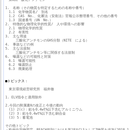
1.　名称（その物質を特定するための名称や番号）

　1.1　化学物質名/　別名

　1.2　CAS　No.、化審法（安衛法）官報公示整理番号、その他の番号

　1.3　国連番号（UN　No.）

2.　特徴的な物理化学的性質/　人や環境への影響

　2.1　物理化学的性質

　2.2　有害性

3.　主な用途

　　　三酸化アンチモンのGHS分類（NITE　による）　

4.　事故などの例

5.　主な法規制

　　　三酸化アンチモン等に関係する法規制

6.　曝露などの可能性と対策

　6.1　曝露可能性

　6.2　曝露防止

　6.3　廃棄処理

■トピックス：
　東京環境経営研究所　福井徹

1. ELV指令と適用除外

2.今回の附属書Ⅱの改正と今後の動向

　(1) 2(c)：鉛を0.4wt%以下含むアルミニウム

　(2) 3：鉛を0.4wt%以下含む銅合金

　(3) 5：蓄電池

その他トピック

・欧州化学物質庁、REACH規則における第18次CLSとして7物質を追加(2018.1.1