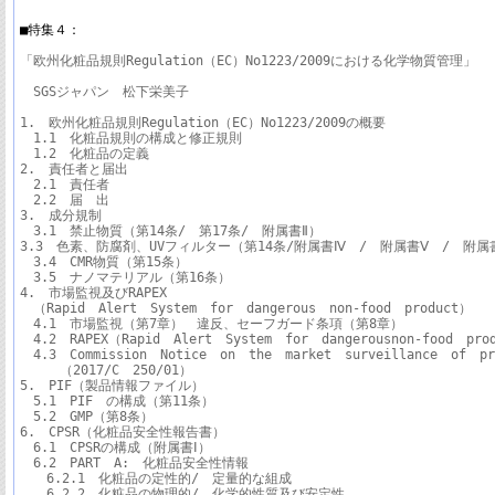
■特集４：
「欧州化粧品規則Regulation（EC）No1223/2009における化学物質管理」

　SGSジャパン　松下栄美子

1.　欧州化粧品規則Regulation（EC）No1223/2009の概要

　1.1　化粧品規則の構成と修正規則

　1.2　化粧品の定義

2.　責任者と届出

　2.1　責任者

　2.2　届　出

3.　成分規制　

　3.1　禁止物質（第14条/　第17条/　附属書Ⅱ）

3.3　色素、防腐剤、UVフィルター（第14条/附属書Ⅳ　/　附属書Ⅴ　/　附属書
　3.4　CMR物質（第15条）

　3.5　ナノマテリアル（第16条）

4.　市場監視及びRAPEX

　（Rapid　Alert　System　for　dangerous　non-food　product）

　4.1　市場監視（第7章）　違反、セーフガード条項（第8章）

　4.2　RAPEX（Rapid　Alert　System　for　dangerousnon-food　prod
　4.3　Commission　Notice　on　the　market　surveillance　of　pro
　　　（2017/C　250/01）

5.　PIF（製品情報ファイル）

　5.1　PIF　の構成（第11条）

　5.2　GMP（第8条）

6.　CPSR（化粧品安全性報告書）

　6.1　CPSRの構成（附属書Ⅰ）

　6.2　PART　A:　化粧品安全性情報

　　6.2.1　化粧品の定性的/　定量的な組成

　　6.2.2　化粧品の物理的/　化学的性質及び安定性
