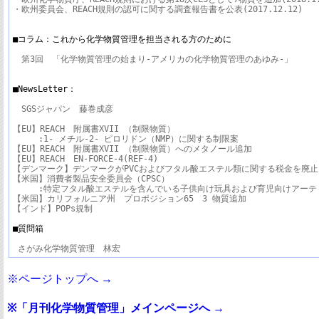
・欧州委員会、REACH規則の認可に関する調査報告書を公表(2017.12.12)

■コラム：これから化学物質管理を担当される方のために
　第3回　「化学物質管理の始まり-アメリカの化学物質管理のあゆみ-」

■NewsLetter：
　SGSジャパン　藤巻成彦

【EU】REACH　附属書XVII （制限物質）

　　　:1- メチル-2- ピロリドン（NMP）に関する制限案

【EU】REACH　附属書XVII （制限物質）へのメタノール追加

【EU】REACH　EN-FORCE-4(REF-4)

【デンマーク】デンマークがPVCおよびフタル酸エステル類に関する税金を廃止

【米国】消費者製品安全委員会（CPSC）

　　　:特定フタル酸エステルを含んでいる子供向け玩具および育児向けアーティ
【米国】カリフォルニア州　プロポジション65　3 物質追加

【インド】POPs規制

■質問箱
※ページトップへ →
※「月刊化学物質管理」メインページへ →