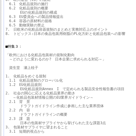
　6.1　化粧品規則の施行

　6.2　化粧品規則の概要

　　　　EUの化粧品規則の構成

　6.3　EU委員会への製品情報提出

　6.4　容器の原材料の規格

　6.5　動物実験の禁止

7.　日欧米の化粧品容器規制のまとめと実務対応上のポイント

8.　トピックス:日本の食品包装用樹脂のPL化方針と化粧品包装への影響

■特集３：
「欧州における化粧品包装材の規制化動向

　～どのように変わるのか?　日本企業に求められる対応～」

　資生堂　瀬上桂子

1.　化粧品をめぐる規制

　1.1　化粧品規制のグローバル化

　1.2　EU化粧品規則

　　　　EU化粧品規則Annex　I　で定められる製品安全性報告書の項目

2.　社会の関心に応える化粧品業界の動き

　　～化粧品包装材情報公開のEU業界ガイドライン～

　2.1　背　景

　　　　ドラフトガイドライン作成に参画した主な業界団体

　2.2　内　容

　　　　ドラフトガイドラインの概要

　2.3　課　題

　　　　日本の包装材サプライヤから挙げられた主な課題3点

3.　包装材サプライヤに望まれること

　3.1　短期的視点から
