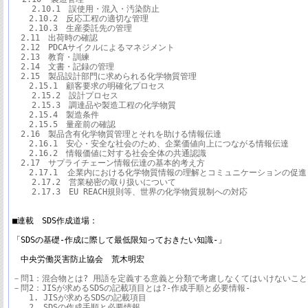
    2.10.1　誤使用・混入・汚染防止

　　2.10.2　反応工程の適切な管理

　　2.10.3　生産委託先の管理

　2.11　出荷時の確認

　2.12　PDCAサイクルによるマネジメント

　2.13　教育・訓練

　2.14　文書・記録の管理

　2.15　製品設計部門に求められる化学物質管理

　　2.15.1　顧客要求の明確化プロセス

    2.15.2　設計プロセス

    2.15.3　調達品や製造工程の化学物質

　　2.15.4　製造条件

　　2.15.5　量産前の確認

　2.16　製品含有化学物質管理とそれを助ける情報伝達

　　2.16.1　安心・安全な社会のため、企業価値向上につながる情報伝達

　　2.16.2　情報価値に対する社会全体の共通認識

　2.17　サプライチェーン情報伝達の基本的考え方

　　2.17.1  企業内における化学物質情報の理解とコミュニケーションの促進

    2.17.2　営業秘密の取り扱いについて

    2.17.3　EU REACH規則等、世界の化学物質規制への対応

■連載　SDS作成道場：

「SDSの基礎-作成に際して最低限知っておきたい知識-」

　中央労働災害防止協会　荒木明宏
－問1：混合物とは? 用語を定義する意義と分類で考慮しなくてはいけないこと

－問2：JISが求めるSDSの記載項目とは?-作成手順と必要情報-

　　1. JISが求めるSDSの記載項目

　　2. SDSの作成手順と必要情報
