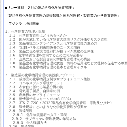
■リレー連載　各社の製品含有化学物質管理：　

「製品含有化学物質管理の基礎知識と体系的理解・製造業の化学物質管理」

　フジクラ　地頭園茂
1. 化学物質の管理と規制

  1.1  化学物質管理はどうあるべきか

  1.2  国が実施している化学物質の環境リスク評価やリスク管理

  1.3  製品環境コンプライアンスと化学物質管理の進め方

  1.4  管理レベルと利害関係者のニーズと期待

  1.5  製品に係る環境管理部門が担うべき業務の全体像

  1.6　化学物質管理を実現するために何が必要か

  1.7  企業における製品含有化学物質管理体制の構築

  1.8  製品含有化学物質管理の意義、情報の活用法などの理解を促進する教育
  1.9  製品含有化学物質管理の基本と管理サイクル

2. 製造業の化学物質管理の実践的アプローチ

  2.1  成形品の化学物質規制やサプライチェーン概観

  2.2  ヨハネスブルグ環境サミット

  2.3  衣食住に係わる製品分野の例

  2.4  電気電子製品、自動車の例

  2.5  産業界のサプライチェーン

  2.6  新情報伝達スキームchemSHERPA）

  2.7  JIS Z 7201：2012(製品含有化学物質管理－原則及び指針)

  2.8  製造現場にどのような化学物質管理が必要か

  2.9  調達管理

    2.9.1　化学物質情報の入手・確認

　　2.9.2　サプライヤの管理状況の確認方法

    2.9.3　受入確認方法

  2.10  製造管理
