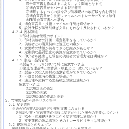
　　　　　　適合宣言書を作成するにあり、よく問題となる点

　　　　　　①適合宣言書がカバーする製品範囲

　　　　　　②適用するすべての指令及び調和規格の改訂版を含む識別

　　　　　　③適合宣言書から技術ファイルへのトレーサビリティ確保

　　　　　　④EU適合宣言書への署名

　　　　4）適合宣言書・技術ファイルの保管は適切か？

　　　　5）設計仕様が製造引継ぎ文書にもれなく反映されているか？

　　4.2.4 部材調達

　　　　※部材供給者管理のポイント

　　　　1）部材供給者の評価・選定基準をもっているか？

　　　　2）供給者との購買契約は適正な内容か？

　　　　3）変更時の情報が共有できる仕組みがあるか？

　　　　4）定期的な品質監査の実施が合意されているか？

　　　　5）仲介者を経由した場合の供給者の管理方法は明確か？

　　4.2.5 製造・品質管理

　　　　※製造ステージにおいて特に留意すべき点

　　　　1)製造管理基準と実作業・検査とは一致しているか？

　　　　2）製造への投入部材の識別管理ができているか？

　　　　3）不適合発生時の措置は明確か？

　　　　4）適合性を維持する製品検証試験は適切か？

　　　　留意すべき点

　　　　　　①試験計画の策定

　　　　　　②試験の実施

　　　　　　③試験記録の作成と保管

5. 市場製品の不適合リスク管理

　5.1 変更管理

　　※適合宣言書の記載内容や技術文書に含まれる

　　　各種証明書・宣言書等の情報に変更が生じた場合の主要なポイント

　　　　1）指令・調和規格改正に伴う変更管理は適切か？

　　　　2）変更前後の製品識別とそのトレーサビリティは可能か？

　5.2 規制当局とのリエゾン

　　※規制当局・外部機関とのリエゾンにおける留意点
