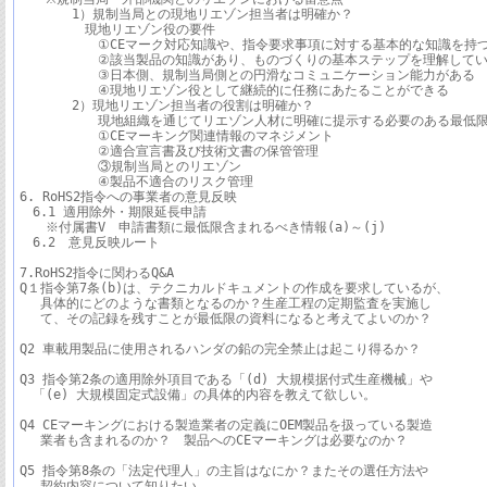
　　　　1）規制当局との現地リエゾン担当者は明確か？

　　　　　現地リエゾン役の要件

　　　　　　①CEマーク対応知識や、指令要求事項に対する基本的な知識を持つ
　　　　　　②該当製品の知識があり、ものづくりの基本ステップを理解してい
　　　　　　③日本側、規制当局側との円滑なコミュニケーション能力がある

　　　　　　④現地リエゾン役として継続的に任務にあたることができる

　　　　2）現地リエゾン担当者の役割は明確か？

　　　　　　現地組織を通じてリエゾン人材に明確に提示する必要のある最低限
　　　　　　①CEマーキング関連情報のマネジメント

　　　　　　②適合宣言書及び技術文書の保管管理

　　　　　　③規制当局とのリエゾン

　　　　　　④製品不適合のリスク管理

6. RoHS2指令への事業者の意見反映

　6.1 適用除外・期限延長申請

　　※付属書V　申請書類に最低限含まれるべき情報(a)～(j)

　6.2　意見反映ルート

7.RoHS2指令に関わるQ&A

Q１指令第7条(b)は、テクニカルドキュメントの作成を要求しているが、

　 具体的にどのような書類となるのか？生産工程の定期監査を実施し

　 て、その記録を残すことが最低限の資料になると考えてよいのか？

Q2 車載用製品に使用されるハンダの鉛の完全禁止は起こり得るか？

Q3 指令第2条の適用除外項目である「(d) 大規模据付式生産機械」や

　「(e) 大規模固定式設備」の具体的内容を教えて欲しい。 

Q4 CEマーキングにおける製造業者の定義にOEM製品を扱っている製造

　 業者も含まれるのか？　製品へのCEマーキングは必要なのか？

Q5 指令第8条の「法定代理人」の主旨はなにか？またその選任方法や

　 契約内容について知りたい。
