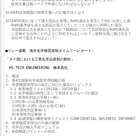
　 技術文書は紙ベースで作成しなければならないか？

Q14規制追加物質の技術文書への記載方法とは？

Q15EN50581に従って購入部品を管理しRoHS適合を宣言してEUに出荷した後、

　 RoHS基準値を超える部品が混入していたことが後から判明した場合、

　 当該製品は法令違反になるのか？既納品について当該部品をRoHS適合品

　 に交換する以外にどのように対応すればよいか？（規制当局に届け出る？

　 自社内で是正すればよい？）

■リレー連載　海外化学物質規制タイムリーレポート：

「タイ国における工業化学品規制の動向」

　HS-TECH ENGINEERING　橋本真也
1. 概況

2. 第4次国家化学物質管理戦略計画

3. 有害物質管理法の改正に向けた最近のトピックス

  3.1 有害物質リスト(2013版，2015年版)

  3.2 化学物質の特性に応じて管理するグループの新設

  3.3 有害性判定の手順(一例)

   1)HSCBへの企業情報登録

   2)HSCBへの問い合わせ形式(例)

   3)有害性判定事例-1

   4)有害性判定事例-2

  3.4 組成情報の機密保持リクエスト(CONFIDENTIAL BUSINESS INFORMATI
4. 有害物質管理法の今後の展開

5. 化学品の輸入手続マニュアル

6. ASEAN及びインドへの対応
