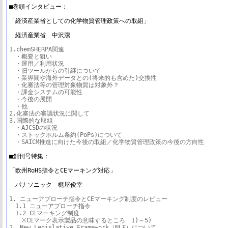
■巻頭インタビュー：

「経済産業省としての化学物質管理政策への取組」

　経済産業省　中沢潔
1.chemSHERPA関連

　・概要と狙い

　・運用／利用状況

　・旧ツールからの引継について

　・業界間や海外データとの(将来的も含めた)交換性

　・化審法等の管理対象物質は対象外？

　・課金システムの可能性

　・今後の展開

　・他

2.化審法の審議状況に関して

3.国際的な取組

　・AJCSDの状況

　・ストックホルム条約(PoPs)について

　・SAICM推進に向けた今後の取組／化学物質管理政策の今後の方向性

■創刊号特集：

「欧州RoHS指令とCEマーキング対応」

　パナソニック　梶屋俊幸
1. ニューアプローチ指令とCEマーキング制度のレビュー

　1.1 ニューアプローチ指令

　1.2 CEマーキング制度

　　※CEマーク表示製品の意味するところ　1)～5)

2. New Legislative Framework（NLF）について
