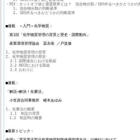
－問3：カットオフ値と濃度限界とは？　混合物分類／SDS作るべきかどうかの判
　　1. 混合物分類の判断基準

　　2. SDS作るべきかどうかの判断基準

■連載　＜入門＞化学物質：

　第1回「化学物質管理の背景と歴史・国際動向」

　産業環境管理協会　冨永衛 ／戸笈修
1. 化学物質管理の背景

2. 化学物質管理の歴史

  2.1 国際連合における取組

  2.2 OECDにおける取組

  2.3 おわりに

■連載：

「解説→解決！化審法」

　小笠原合同事務所　楮本あゆみ
1. 化審法の概要

  1.1  制定の背景

　1.2　制定時の概要

■最新トピック：

中国:「電器電子製品有害物質制限使用管理弁法」の施行に向けて
