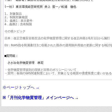
(一社) 東京環境経営研究所 井上 晋一／松浦　徹也
1. 対象製品

2. 制限対象物質

3. 義務1：表示要件

4．義務2：含有制限

その他トピック

日本：改正労働安全衛生法の化学物質管理に関する改正内容が6月1日から施行

EU：RoHS指令附属書IIIに収載された既存の適用除外用途の更新に関する検討状
■質問箱：

　さがみ化学物質管理　林宏
－化学物質管理規則の現状と回答のポリシーについて

※ページトップへ →
※「月刊化学物質管理」メインページへ →