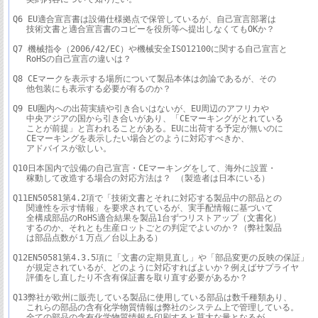
Q6 EU適合宣言書は設備仕様拠点で保管しているが、自己宣言部署は

　 技術文書と適合宣言書のコピーを役所等へ提出しなくてもOKか？

Q7 機械指令（2006/42/EC）や機械安全ISO12100に関する自己宣言と

　 RoHSの自己宣言の違いは？

Q8 CEマークを表示する場所について製品本体は勿論であるが、その

 　他包装にも表示する必要が有るのか？

Q9 EU圏内への出荷実績や引き合いはないが、EU周辺のアフリカや

 　中央アジアの国から引き合いがあり、「CEマーキングがとれている

　 ことが前提」と言われることがある。EUに出荷する予定が無いのに

　 CEマーキングを表示したい場合どのように対応すべきか、

　 アドバイスが欲しい。

Q10日本国内で設備の自己宣言・CEマーキングをして、海外に設置・

　 稼動して改造する場合の対応方法は？ （製造者は日本にいる）

Q11EN50581第4.2項で「技術文書とそれに対応する製品中の部品との

　 関連性を示す情報」を要求されているが、実手配情報に基づいて

　 全構成部品のRoHS適合結果を製品1台ずつリストアップ（文書化）

　 するのか、それとも生産ロットごとの判定でよいのか？（弊社製品

　 は部品点数が１万点／台以上ある）

Q12EN50581第4.3.5項に「文書の定期見直し」や「部品変更の反映の保証」

　 が規定されているが、どのように対応すればよいか？例えばサプライヤ

　 評価をし直したり不含有保証書を取り直す必要があるか？

Q13弊社が欧州に販売している製品に使用している部品は数千種類あり、

　 これらの部品の含有化学物質情報は弊社のシステム上で管理している。

　 全ての部品の含有化学物質情報を印刷すると莫大な量となるが、
