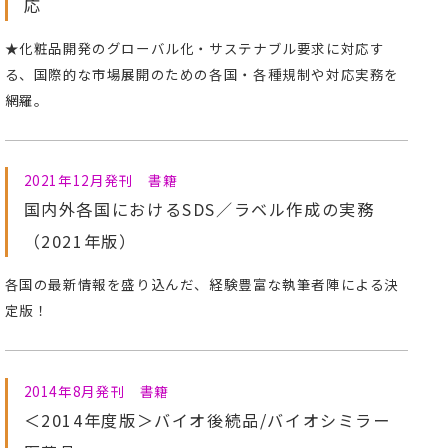
応
★化粧品開発のグローバル化・サステナブル要求に対応す
る、国際的な市場展開のための各国・各種規制や対応実務を
網羅。
2021年12月発刊 書籍
国内外各国におけるSDS／ラベル作成の実務
（2021年版）
各国の最新情報を盛り込んだ、経験豊富な執筆者陣による決
定版！
2014年8月発刊 書籍
＜2014年度版＞バイオ後続品/バイオシミラー