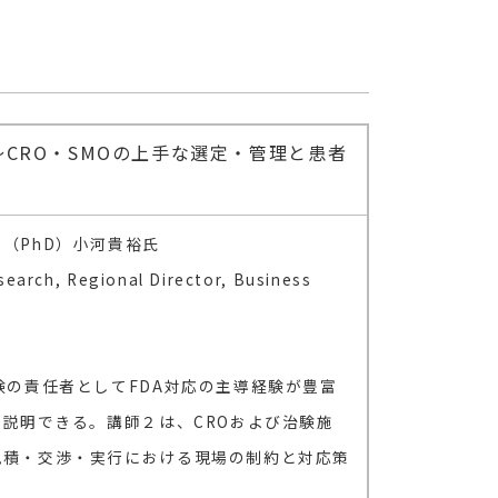
～CRO・SMOの上手な選定・管理と患者
医学博士（PhD）小河貴裕氏
arch, Regional Director, Business
験の責任者としてFDA対応の主導経験が豊富
く説明できる。講師２は、CROおよび治験施
見積・交渉・実行における現場の制約と対応策