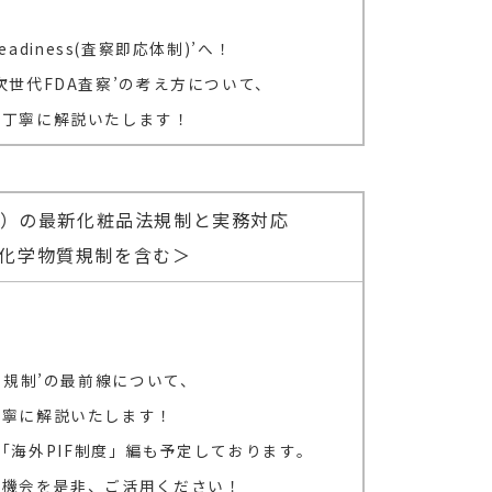
eadiness(査察即応体制)’へ！
世代FDA査察’の考え方について、
丁寧に解説いたします！
EU）の最新化粧品法規制と実務対応
化学物質規制を含む＞
品規制’の最前線について、
寧に解説いたします！
金)「海外PIF制度」編も予定しております。
の機会を是非、ご活用ください！