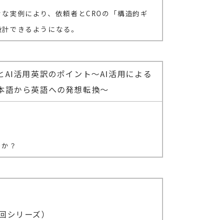
々な実例により、依頼者とCROの「構造的ギ
設計できるようになる。
とAI活用英訳のポイント～AI活用による
日本語から英語への発想転換～
のか？
3回シリーズ）