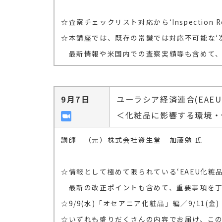
☆査察チェックリスト対応から‘Inspection R
☆本講座では、既存の常識では対応不可能な‘次
最新情報や米国内での査察実績等も含めて、
9月7日
ユーラシア経済連合(EA
＜化粧品に影響する環境・
講師 （元）株式会社資生堂 加藤勉 氏
☆情報として極めて限られている‘EAEU化粧
最新の改正ポイントも含めて、重要事項を丁
☆9/9(水)「オセアニア化粧品」編／9/11(
☆いずれも盛りだくさんの内容でお届け、こ