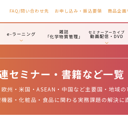
FAQ/問い合わせ先
お申し込み・振込要領
商品企画
雑誌
セミナーアーカイブ
e-ラーニング
動画配信・DVD
「化学物質管理」
連セミナー・書籍など一覧
欧州・米国・ASEAN・中国など主要国・地域
療機器・化粧品・食品に関わる実務課題の解決に