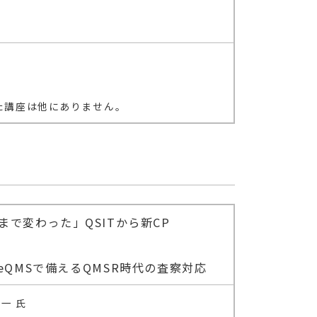
た講座は他にありません。
まで変わった」QSITから新CP
nessとeQMSで備えるQMSR時代の査察対応
一 氏