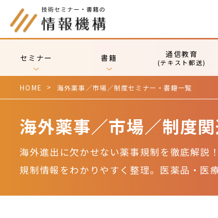
通信教育
セミナー
書籍
(テキスト郵送)
HOME
海外薬事／市場／制度セミナー・書籍一覧
海外薬事／市場／制度関
海外進出に欠かせない薬事規制を徹底解説！
規制情報をわかりやすく整理。医薬品・医